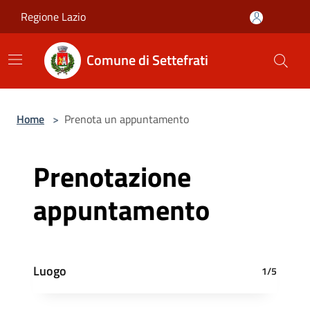
Salta al contenuto principale
Regione Lazio
Comune di Settefrati
Home
>
Prenota un appuntamento
Prenotazione
appuntamento
Luogo
1/5