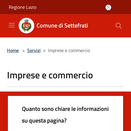
Salta al contenuto principale
Regione Lazio
Comune di Settefrati
Home
>
Servizi
>
Imprese e commercio
Imprese e commercio
Quanto sono chiare le informazioni
su questa pagina?